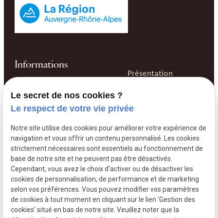
Informations
Présentation
04 74 03 48 32
Nos gîtes & salle de
Le secret de nos cookies ?
497 route de la
réception
Le respect de votre vie privée
Garenne
69220 CHARENTAY
Nos Vins
Notre site utilise des cookies pour améliorer votre expérience de
navigation et vous offrir un contenu personnalisé. Les cookies
strictement nécessaires sont essentiels au fonctionnement de
base de notre site et ne peuvent pas être désactivés.
Cependant, vous avez le choix d'activer ou de désactiver les
L´abus d´alcool est dangereux pour la santé. À consommer
cookies de personnalisation, de performance et de marketing
avec modération
selon vos préférences. Vous pouvez modifier vos paramètres
de cookies à tout moment en cliquant sur le lien 'Gestion des
Mentions
Politique de
Plan du
Gestion
cookies' situé en bas de notre site. Veuillez noter que la
légales
confidentialité
site
des