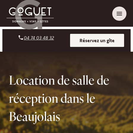
Panneau de gestion des cookies
menu
04 74 03 48 32
Réservez un gîte
Location de salle de
réception dans le
Beaujolais