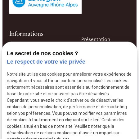
Informations
Présentation
04 74 03 48 32
Nos gîtes & salle de
Le secret de nos cookies ?
497 route de la
réception
Le respect de votre vie privée
Garenne
69220 CHARENTAY
Nos Vins
Notre site utilise des cookies pour améliorer votre expérience de
navigation et vous offrir un contenu personnalisé. Les cookies
strictement nécessaires sont essentiels au fonctionnement de
base de notre site et ne peuvent pas être désactivés.
Cependant, vous avez le choix d'activer ou de désactiver les
L´abus d´alcool est dangereux pour la santé. À consommer
cookies de personnalisation, de performance et de marketing
avec modération
selon vos préférences. Vous pouvez modifier vos paramètres
de cookies à tout moment en cliquant sur le lien 'Gestion des
Mentions
Politique de
Plan du
Gestion
cookies' situé en bas de notre site. Veuillez noter que la
légales
confidentialité
site
des
désactivation de certains cookies peut avoir un impact sur
cookies