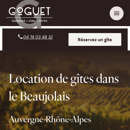
Panneau de gestion des cookies
menu
04 74 03 48 32
Réservez un gîte
Location de gîtes dans
le Beaujolais
Auvergne-Rhône-Alpes